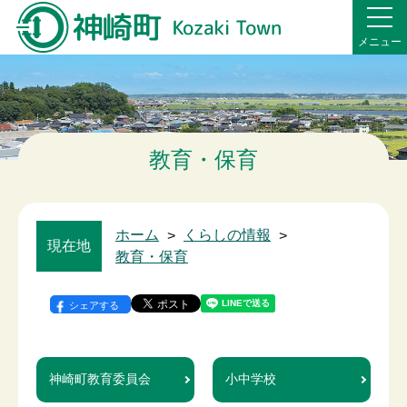
メニュー
教育・保育
ホーム
>
くらしの情報
>
現在地
教育・保育
シェアする
神崎町教育委員会
小中学校