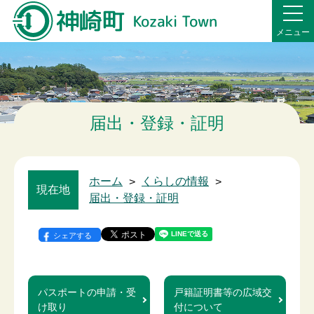
メニュー
届出・登録・証明
ホーム
>
くらしの情報
>
現在地
届出・登録・証明
シェアする
パスポートの申請・受
戸籍証明書等の広域交
け取り
付について