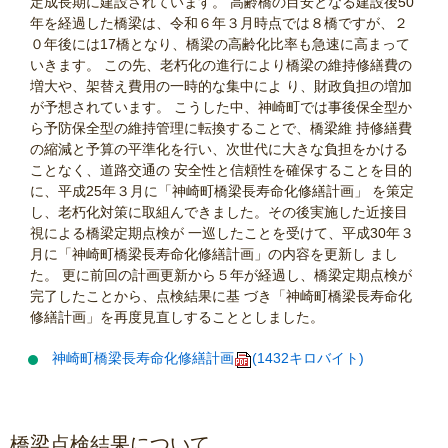
定成長期に建設されています。 高齢橋の目安となる建設後50
年を経過した橋梁は、令和６年３月時点では８橋ですが、２
０年後には17橋となり、橋梁の高齢化比率も急速に高まって
いきます。 この先、老朽化の進行により橋梁の維持修繕費の
増大や、架替え費用の一時的な集中によ り、財政負担の増加
が予想されています。 こうした中、神崎町では事後保全型か
ら予防保全型の維持管理に転換することで、橋梁維 持修繕費
の縮減と予算の平準化を行い、次世代に大きな負担をかける
ことなく、道路交通の 安全性と信頼性を確保することを目的
に、平成25年３月に「神崎町橋梁長寿命化修繕計画」 を策定
し、老朽化対策に取組んできました。その後実施した近接目
視による橋梁定期点検が 一巡したことを受けて、平成30年３
月に「神崎町橋梁長寿命化修繕計画」の内容を更新し まし
た。 更に前回の計画更新から５年が経過し、橋梁定期点検が
完了したことから、点検結果に基 づき「神崎町橋梁長寿命化
修繕計画」を再度見直しすることとしました。
神崎町橋梁長寿命化修繕計画
(1432キロバイト)
橋梁点検結果について