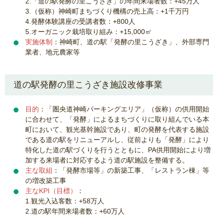
2.「道の駅発酵の里こうざき」の年間来場者数：+45万人
3.（仮称）神崎町まちづくり機構の売上高：+1千万円
4.発酵体験講座の受講者数：+800人
5.オーガニック栽培取り組み：+15,000㎡
実施体制
：神崎町、道の駅「発酵の里こうざき」、外部専門
業者、地元農家等
道の駅発酵の里こうざき施設改修事業
目的
：「圏央道神崎パーキングエリア」（仮称）の供用開始
に合わせて、「発酵」によるまちづくりに取り組んでいる本
町において、観光基幹施設であり、町の発酵を代表する施設
である道の駅をリニューアルし、従前よりも「発酵」により
特化した道の駅づくりを行うとともに、PA供用開始により増
加する来場者に対応するよう道の駅施設を整備する。
主な取組
：「発酵市場等」の新築工事、「レストラン棟」等
の増改築工事
主なKPI（目標）
：
1.観光入込客数：+58万人
2.道の駅年間来場者数：+60万人