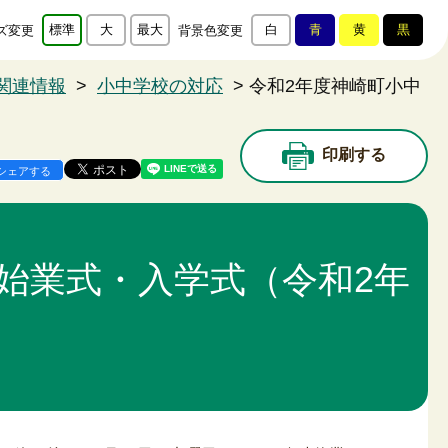
標準
大
最大
白
青
黄
黒
ズ変更
背景色変更
関連情報
>
小中学校の対応
> 令和2年度神崎町小中
印刷する
シェアする
始業式・入学式（令和2年