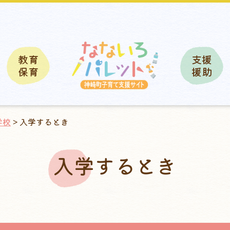
教育
支援
保育
援助
学校
> 入学するとき
入学するとき