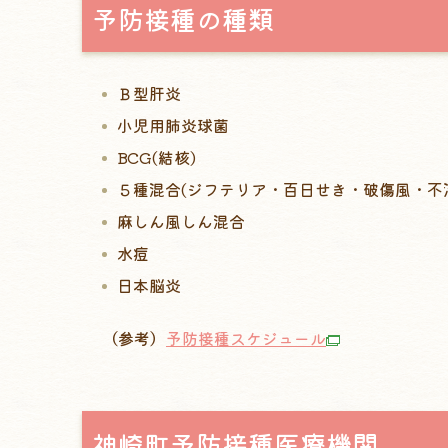
予防接種の種類
Ｂ型肝炎
小児用肺炎球菌
BCG(結核)
５種混合(ジフテリア・百日せき・破傷風・不
麻しん風しん混合
水痘
日本脳炎
（参考）
予防接種スケジュール
神崎町予防接種医療機関