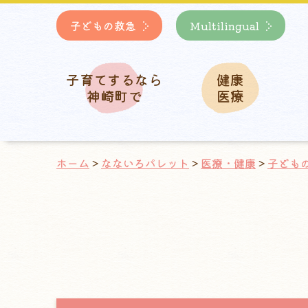
子どもの救急
Multilingual
子育てするなら
健康
神崎町で
医療
ホーム
>
なないろパレット
>
医療・健康
>
子ども