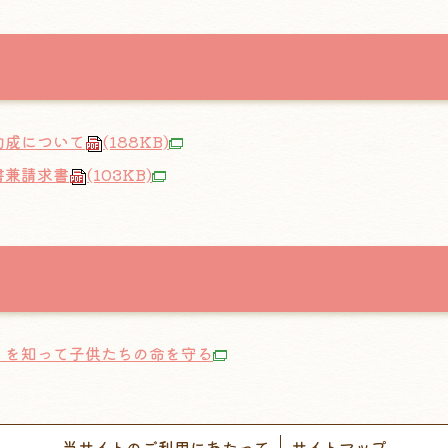
助成について
(188KB)
書兼請求書
(103KB)
PD）を知って子供たちの命を守る
当サイトのご利用にあたって
サイトマップ