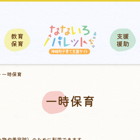
教育
支援
保育
援助
> 一時保育
一時保育
い物や美容院）のために利用できます。