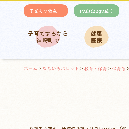
子どもの救急
Multilingual
子育てするなら
健康
神崎町で
医療
ホーム
>
なないろパレット
>
教育・保育
>
保育所
保護者の方の、通院や介護・リフレッシュ（買